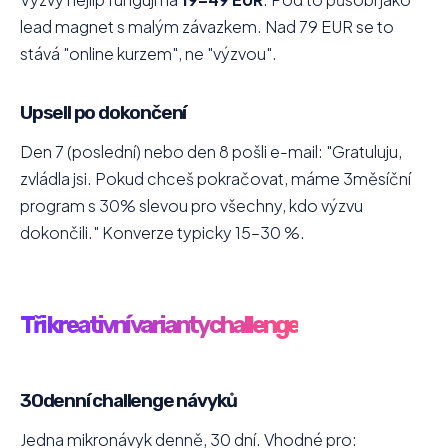
lead magnet s malým závazkem. Nad 79 EUR se to
stává "online kurzem", ne "výzvou".
Upsell po dokončení
Den 7 (poslední) nebo den 8 pošli e-mail: "Gratuluju,
zvládla jsi. Pokud chceš pokračovat, máme 3měsíční
program s 30% slevou pro všechny, kdo výzvu
dokončili." Konverze typicky 15–30 %.
Tři kreativní varianty challenge
30denní challenge návyků
Jedna mikronávyk denně, 30 dní. Vhodné pro: