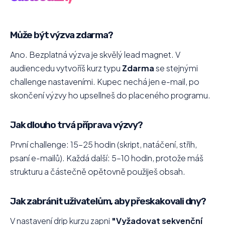
Může být výzva zdarma?
Ano. Bezplatná výzva je skvělý lead magnet. V
audiencedu vytvoříš kurz typu
Zdarma
se stejnými
challenge nastaveními. Kupec nechá jen e-mail, po
skončení výzvy ho upsellneš do placeného programu.
Jak dlouho trvá příprava výzvy?
První challenge: 15–25 hodin (skript, natáčení, střih,
psaní e-mailů). Každá další: 5–10 hodin, protože máš
strukturu a částečně opětovně použiješ obsah.
Jak zabránit uživatelům, aby přeskakovali dny?
V nastavení drip kurzu zapni
"Vyžadovat sekvenční