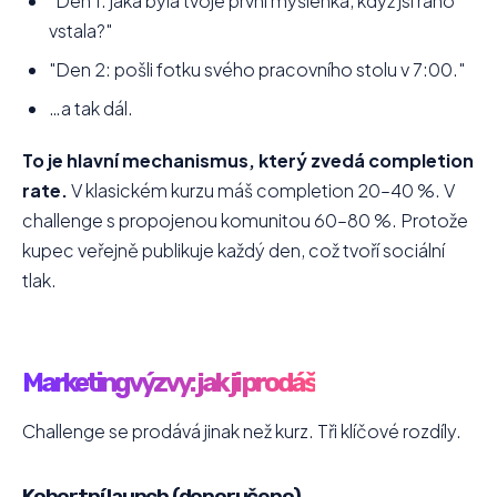
"Den 1: jaká byla tvoje první myšlenka, když jsi ráno
vstala?"
"Den 2: pošli fotku svého pracovního stolu v 7:00."
…a tak dál.
To je hlavní mechanismus, který zvedá completion
rate.
V klasickém kurzu máš completion 20–40 %. V
challenge s propojenou komunitou 60–80 %. Protože
kupec veřejně publikuje každý den, což tvoří sociální
tlak.
Marketing výzvy: jak ji prodáš
Challenge se prodává jinak než kurz. Tři klíčové rozdíly.
Kohortní launch (doporučeno)