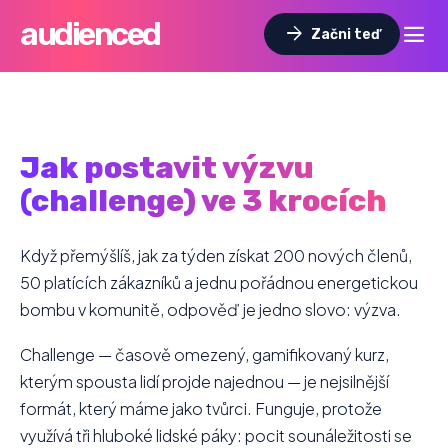
audienced
dehaze
arrow_forward
Začni teď
Jak postavit výzvu
(challenge) ve 3 krocích
Když přemýšlíš, jak za týden získat 200 nových členů,
50 platících zákazníků a jednu pořádnou energetickou
bombu v komunitě, odpověď je jedno slovo: výzva.
Challenge — časově omezený, gamifikovaný kurz,
kterým spousta lidí projde najednou — je nejsilnější
formát, který máme jako tvůrci. Funguje, protože
využívá tři hluboké lidské páky: pocit sounáležitosti se