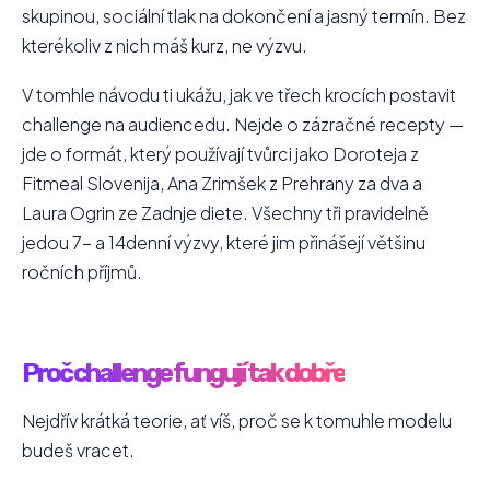
skupinou, sociální tlak na dokončení a jasný termín. Bez
kterékoliv z nich máš kurz, ne výzvu.
V tomhle návodu ti ukážu, jak ve třech krocích postavit
challenge na audiencedu. Nejde o zázračné recepty —
jde o formát, který používají tvůrci jako Doroteja z
Fitmeal Slovenija, Ana Zrimšek z Prehrany za dva a
Laura Ogrin ze Zadnje diete. Všechny tři pravidelně
jedou 7- a 14denní výzvy, které jim přinášejí většinu
ročních příjmů.
Proč challenge fungují tak dobře
Nejdřív krátká teorie, ať víš, proč se k tomuhle modelu
budeš vracet.