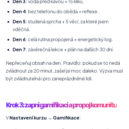
Den 3
: voda před kávou + 15 kliků.
Den 4
: bez telefonu do oběda + reflexe.
Den 5
: studená sprcha + 5 věcí, za které jsem
vděčná.
Den 6
: celá rutina propojená + energetický log.
Den 7
: závěrečná lekce + plán na dalších 30 dní.
Nepřeceňuj obsah na den. Pravidlo: pokud se to nedá
zvládnout za 20 minut, zašel jsi moc daleko. Výzva musí
být zvládnutelná i pro zaneprázdněné lidi.
Krok 3: zapni gamifikaci a propoj komunitu
V
Nastavení kurzu
→
Gamifikace
: