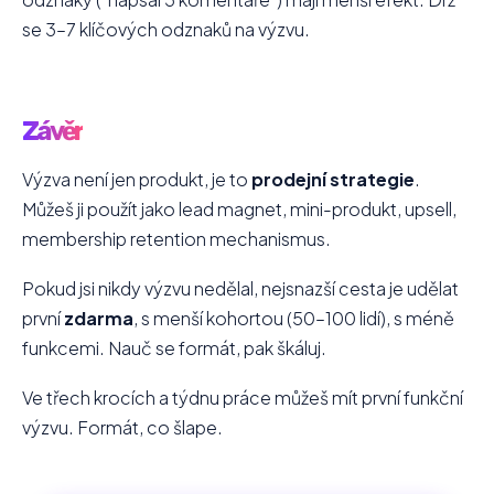
se 3–7 klíčových odznaků na výzvu.
Závěr
Výzva není jen produkt, je to
prodejní strategie
.
Můžeš ji použít jako lead magnet, mini-produkt, upsell,
membership retention mechanismus.
Pokud jsi nikdy výzvu nedělal, nejsnazší cesta je udělat
první
zdarma
, s menší kohortou (50–100 lidí), s méně
funkcemi. Nauč se formát, pak škáluj.
Ve třech krocích a týdnu práce můžeš mít první funkční
výzvu. Formát, co šlape.