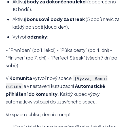
Aktivuj
body za dokončenou lekci
(doporučeno
10 bodů).
Aktivuj
bonusové body za streak
(5 bodů navíc za
každý po sobě jdoucí den).
Vytvoř
odznaky
:
- "První den" (po 1. lekci) - "Půlka cesty" (po 4. dni) -
"Finisher" (po 7. dni) - "Perfect Streak" (všech 7 dní po
sobě)
V
Komunita
vytvoř nový space
[Výzva] Ranní
a v nastavení kurzu zapni
Automatické
rutina
přihlášení do komunity
. Každý kupec výzvy
automaticky vstoupí do uzavřeného spacu.
Ve spacu publikuj denní prompt: