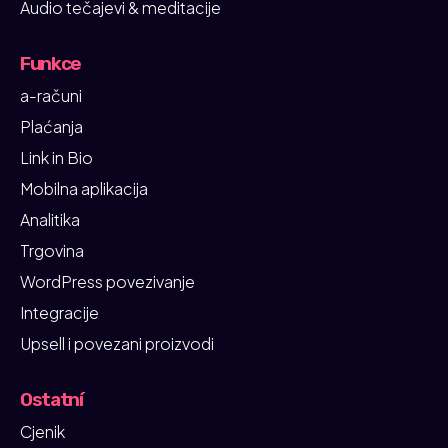
Audio tečajevi & meditacije
Funkce
a-računi
Plaćanja
Link in Bio
Mobilna aplikacija
Analitika
Trgovina
WordPress povezivanje
Integracije
Upsell i povezani proizvodi
Ostatní
Cjenik