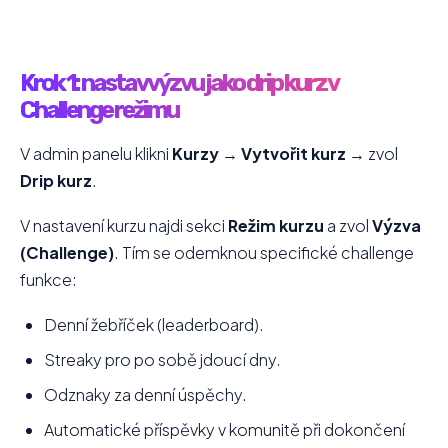
Krok 1: nastav výzvu jako drip kurz v
Challenge režimu
V admin panelu klikni
Kurzy
→
Vytvořit kurz
→ zvol
Drip kurz
.
V nastavení kurzu najdi sekci
Režim kurzu
a zvol
Výzva
(Challenge)
. Tím se odemknou specifické challenge
funkce:
Denní žebříček (leaderboard).
Streaky pro po sobě jdoucí dny.
Odznaky za denní úspěchy.
Automatické příspěvky v komunitě při dokončení