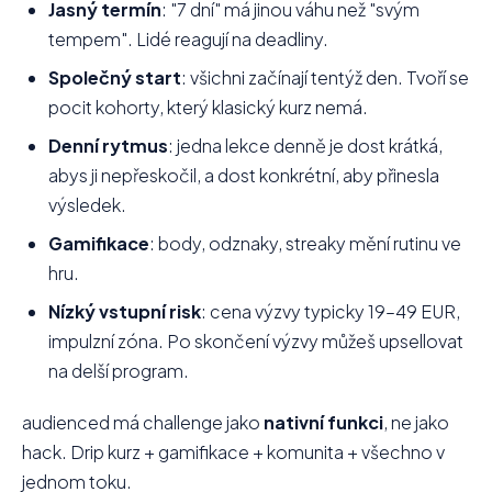
Jasný termín
: "7 dní" má jinou váhu než "svým
tempem". Lidé reagují na deadliny.
Společný start
: všichni začínají tentýž den. Tvoří se
pocit kohorty, který klasický kurz nemá.
Denní rytmus
: jedna lekce denně je dost krátká,
abys ji nepřeskočil, a dost konkrétní, aby přinesla
výsledek.
Gamifikace
: body, odznaky, streaky mění rutinu ve
hru.
Nízký vstupní risk
: cena výzvy typicky 19–49 EUR,
impulzní zóna. Po skončení výzvy můžeš upsellovat
na delší program.
audienced má challenge jako
nativní funkci
, ne jako
hack. Drip kurz + gamifikace + komunita + všechno v
jednom toku.