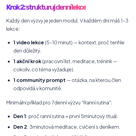
Krok 2: strukturuj denní lekce
Každý den výzvy je jeden modul. V každém dni máš 1–3
lekce:
1 video lekce
(5–10 minut) — kontext, proč tenhle
den důležitý.
1 akční krok
(pracovní list, meditace, trénink —
cokoliv, co téma vyžaduje).
1 community prompt
— otázka, na kterou člen
odpovídá v komunitě.
Minimální příklad pro 7denní výzvu "Ranní rutina":
Den 1
: proč ranní rutina + první 5minutový rituál.
Den 2
: 3minutová meditace, cvičení s deníkem.