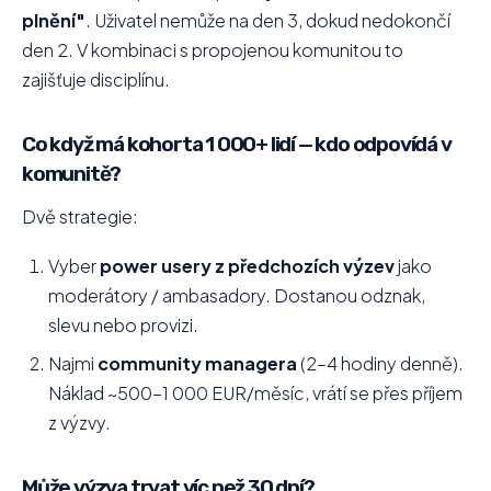
plnění"
. Uživatel nemůže na den 3, dokud nedokončí
den 2. V kombinaci s propojenou komunitou to
zajišťuje disciplínu.
Co když má kohorta 1 000+ lidí — kdo odpovídá v
komunitě?
Dvě strategie:
Vyber
power usery z předchozích výzev
jako
moderátory / ambasadory. Dostanou odznak,
slevu nebo provizi.
Najmi
community managera
(2–4 hodiny denně).
Náklad ~500–1 000 EUR/měsíc, vrátí se přes příjem
z výzvy.
Může výzva trvat víc než 30 dní?