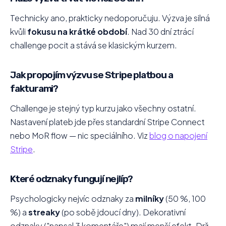
Technicky ano, prakticky nedoporučuju. Výzva je silná
kvůli
fokusu na krátké období
. Nad 30 dní ztrácí
challenge pocit a stává se klasickým kurzem.
Jak propojím výzvu se Stripe platbou a
fakturami?
Challenge je stejný typ kurzu jako všechny ostatní.
Nastavení plateb jde přes standardní Stripe Connect
nebo MoR flow — nic speciálního. Viz
blog o napojení
Stripe
.
Které odznaky fungují nejlíp?
Psychologicky nejvíc odznaky za
milníky
(50 %, 100
%) a
streaky
(po sobě jdoucí dny). Dekorativní
odznaky ("napsal 3 komentáře") mají menší efekt. Drž