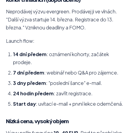
Neprodávej výzvu evergreen. Prodávej ji ve vlnách.
"Další výzva startuje 14. března. Registrace do 13.
března." Vzniknou deadliny a FOMO.
Launch flow:
14 dní předem
: oznámení kohorty, začátek
prodeje.
7 dní předem
: webinář nebo Q&A pro zájemce.
3 dny předem
: "poslední šance" e-mail.
24 hodin předem
: zavřít registrace.
Start day
: uvítací e-mail + první lekce odemčená.
Nízká cena, vysoký objem
Výzvy nejlíp fungují na
19–49 EUR
. Pod to působí jako